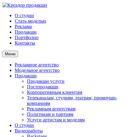
О студии
Стать моделью
Реклама
Продакшн
Портфолио
Контакты
Меню
Рекламное агентство
Модельное агентство
Продакшн
Продакшн услуги
Постпродакшн
Корпоративным клиентам
Телеканалам, студиям, театрам, промоушн-
компаниям
Рекламным агентствам
Политикам и партиям
Услуги артистам и моделям
О студии
Видеоработы
Backstage