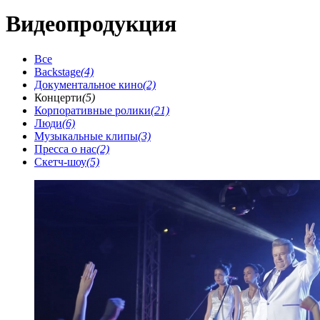
Видеопродукция
Все
Backstage
(4)
Документальное кино
(2)
Концерти
(5)
Корпоративные ролики
(21)
Люди
(6)
Музыкальные клипы
(3)
Пресса о нас
(2)
Скетч-шоу
(5)