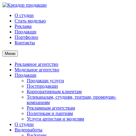
О студии
Стать моделью
Реклама
Продакшн
Портфолио
Контакты
Меню
Рекламное агентство
Модельное агентство
Продакшн
Продакшн услуги
Постпродакшн
Корпоративным клиентам
Телеканалам, студиям, театрам, промоушн-
компаниям
Рекламным агентствам
Политикам и партиям
Услуги артистам и моделям
О студии
Видеоработы
Backstage