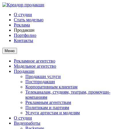
О студии
Стать моделью
Реклама
Продакшн
Портфолио
Контакты
Меню
Рекламное агентство
Модельное агентство
Продакшн
Продакшн услуги
Постпродакшн
Корпоративным клиентам
Телеканалам, студиям, театрам, промоушн-
компаниям
Рекламным агентствам
Политикам и партиям
Услуги артистам и моделям
О студии
Видеоработы
Backstage