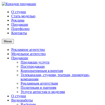
О студии
Стать моделью
Реклама
Продакшн
Портфолио
Контакты
Меню
Рекламное агентство
Модельное агентство
Продакшн
Продакшн услуги
Постпродакшн
Корпоративным клиентам
Телеканалам, студиям, театрам, промоушн-
компаниям
Рекламным агентствам
Политикам и партиям
Услуги артистам и моделям
О студии
Видеоработы
Backstage