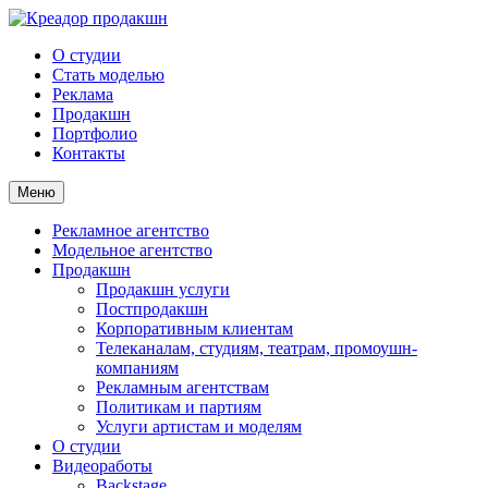
О студии
Стать моделью
Реклама
Продакшн
Портфолио
Контакты
Меню
Рекламное агентство
Модельное агентство
Продакшн
Продакшн услуги
Постпродакшн
Корпоративным клиентам
Телеканалам, студиям, театрам, промоушн-
компаниям
Рекламным агентствам
Политикам и партиям
Услуги артистам и моделям
О студии
Видеоработы
Backstage