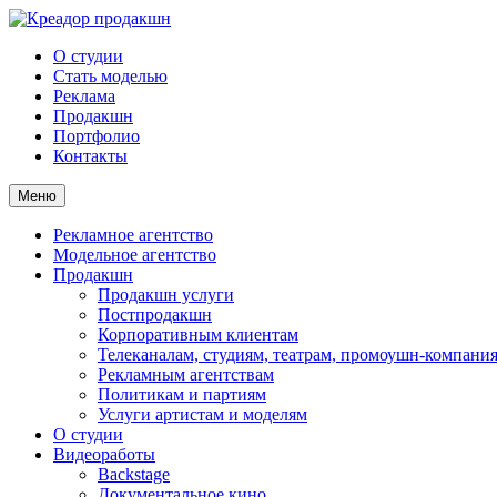
О студии
Стать моделью
Реклама
Продакшн
Портфолио
Контакты
Меню
Рекламное агентство
Модельное агентство
Продакшн
Продакшн услуги
Постпродакшн
Корпоративным клиентам
Телеканалам, студиям, театрам, промоушн-компани
Рекламным агентствам
Политикам и партиям
Услуги артистам и моделям
О студии
Видеоработы
Backstage
Документальное кино